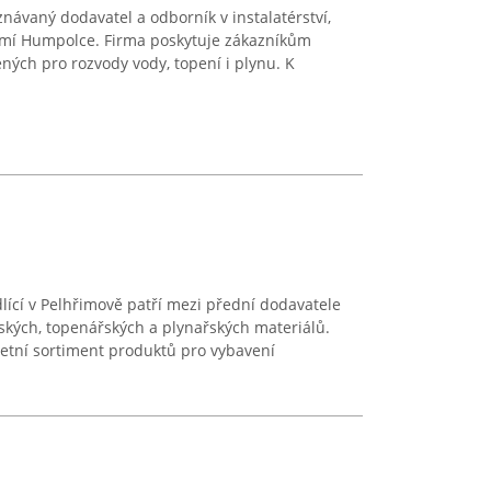
ávaný dodavatel a odborník v instalatérství,
zemí Humpolce. Firma poskytuje zákazníkům
ných pro rozvody vody, topení i plynu. K
ící v Pelhřimově patří mezi přední dodavatele
rských, topenářských a plynařských materiálů.
etní sortiment produktů pro vybavení