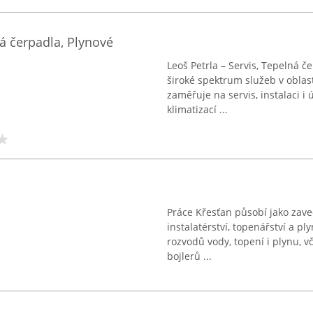
ná čerpadla, Plynové
Leoš Petrla – Servis, Tepelná č
široké spektrum služeb v oblasti
zaměřuje na servis, instalaci i
klimatizací ...
Práce Křesťan působí jako zave
instalatérství, topenářství a p
rozvodů vody, topení i plynu, 
bojlerů ...