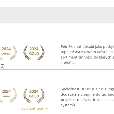
Petr Sklenář působí jako poskyt
topenářství v Novém Městě na M
sortiment činností, do kterýc
stejně ...
85)
Společnost UCHYTIL s.r.o. fung
dodavatele v segmentu technický
projekce, dodávka, instalace a 
systémů. ...
Zobrazit více >>