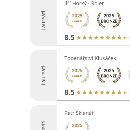
Jiří Horký - Rojet
Laureáti
8.5
Topenářství Klusáček
Laureáti
8.5
Petr Sklenář