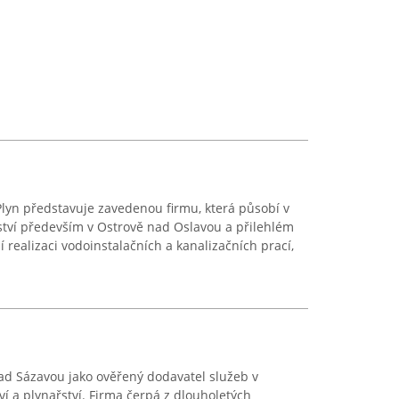
 Plyn představuje zavedenou firmu, která působí v
řství především v Ostrově nad Oslavou a přilehlém
 realizaci vodoinstalačních a kanalizačních prací,
ad Sázavou jako ověřený dodavatel služeb v
tví a plynařství. Firma čerpá z dlouholetých