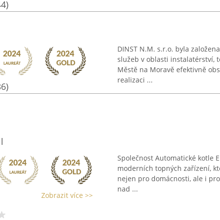
44)
DINST N.M. s.r.o. byla založen
služeb v oblasti instalatérství
Městě na Moravě efektivně obsl
realizaci ...
36)
l
Společnost Automatické kotle Ek
moderních topných zařízení, kte
nejen pro domácnosti, ale i pro 
nad ...
Zobrazit více >>