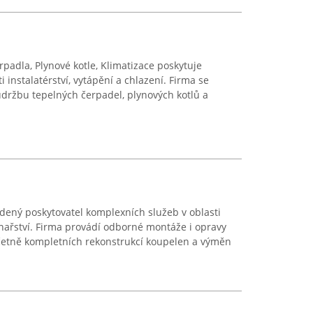
erpadla, Plynové kotle, Klimatizace poskytuje
 instalatérství, vytápění a chlazení. Firma se
 údržbu tepelných čerpadel, plynových kotlů a
dený poskytovatel komplexních služeb v oblasti
lynařství. Firma provádí odborné montáže i opravy
včetně kompletních rekonstrukcí koupelen a výměn