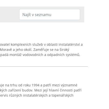
ovatel komplexních služeb v oblasti instalatérství a
oravě a jeho okolí. Zaměřuje se na široký
h spadá montáž vodovodních a odpadních systémů,
uje na trhu od roku 1994 a patří mezi významné
ch zařízení budov. Mezi její hlavní činnosti patří
servis různých instalatérských a topenářských