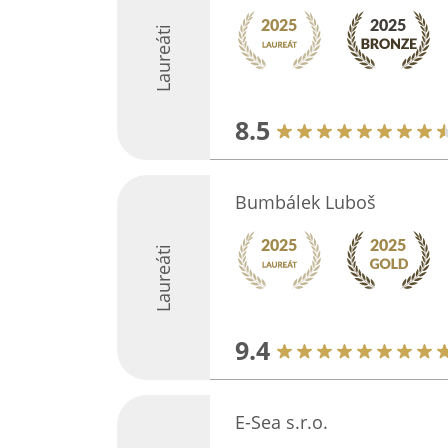
Laureáti
8.5
Bumbálek Luboš
Laureáti
9.4
E-Sea s.r.o.