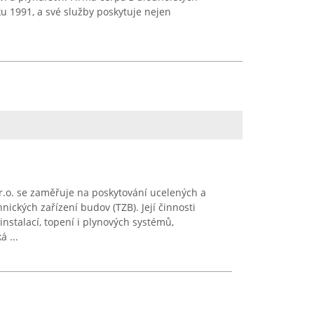
ku 1991, a své služby poskytuje nejen
r.o. se zaměřuje na poskytování ucelených a
nických zařízení budov (TZB). Její činnosti
nstalací, topení i plynových systémů,
á ...