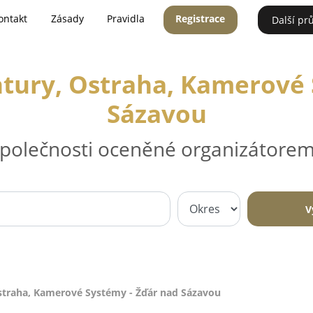
ontakt
Zásady
Pravidla
Registrace
Další pr
tury, Ostraha, Kamerové 
Sázavou
 společnosti oceněné organizátorem
V
straha, Kamerové Systémy - Žďár nad Sázavou