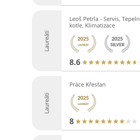
Leoš Petrla - Servis, Tepel
kotle, Klimatizace
Laureáti
8.6
Práce Křesťan
Laureáti
8