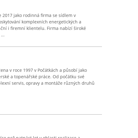
ce 2017 jako rodinná firma se sídlem v
oskytování komplexních energetických a
ní i firemní klientelu. Firma nabízí široké
...
žena v roce 1997 v Počátkách a působí jako
érské a topenářské práce. Od počátku své
plexní servis, opravy a montáže různých druhů
ce než patnáct let v oblasti realizace a