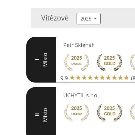
Vítězové
2025
Petr Sklenář
Místo
I
9.9
(
UCHYTIL s.r.o.
Místo
II