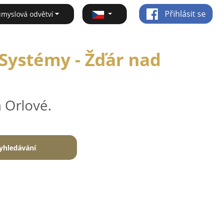
Přihlásit se
ůmyslová odvětví
Systémy - Žďár nad
 Orlové.
yhledávání