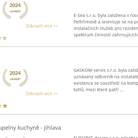
E-Sea s.r.o. byla založena v ro
Pelhřimově a orientuje se na p
Zobrazit více >>
instalačních služeb pro rezidenč
spektrum činností zahrnujících 
GASKOM-servis s.r.o. byla zalo
uznávaný odborník na instalat
existence se soustředí na kom
kotlů, mezi které patří ...
Zobrazit více >>
pelny kuchyně - Jihlava
EUROBYT design s.r.o. působí ví