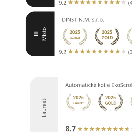
9.2
(
DINST N.M. s.r.o.
Místo
III
9.2
(
Automatické kotle EkoScrol
Laureáti
8.7