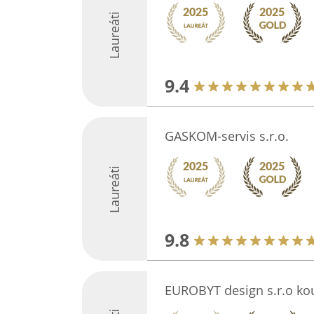
Laureáti
9.4
GASKOM-servis s.r.o.
Laureáti
9.8
EUROBYT design s.r.o kou