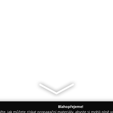
Blahopřejeme!
těte, jak můžete získat propagační materiály, abyste si mohli plně 