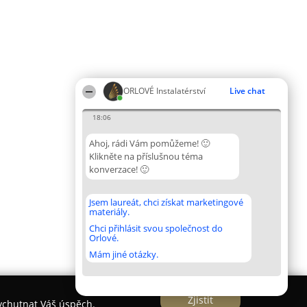
ORLOVÉ Instalatérství
Live chat
18:06
Ahoj, rádi Vám pomůžeme! 🙂
Klikněte na příslušnou téma
konverzace! 🙂
Jsem laureát, chci získat marketingové
materiály.
Chci přihlásit svou společnost do
Orlové.
Mám jiné otázky.
Zjistit
vychutnat Váš úspěch.