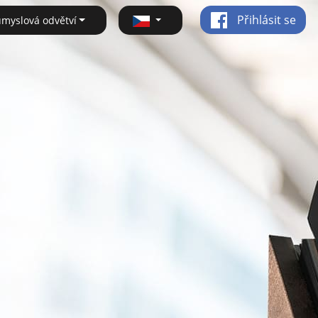
Přihlásit se
ůmyslová odvětví