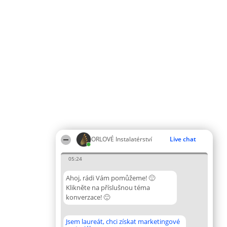
ORLOVÉ Instalatérství
Live chat
05:24
Ahoj, rádi Vám pomůžeme! 🙂
Klikněte na příslušnou téma
konverzace! 🙂
Jsem laureát, chci získat marketingové