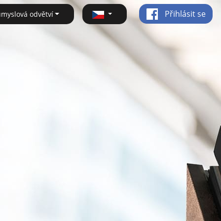
Přihlásit se
ůmyslová odvětví