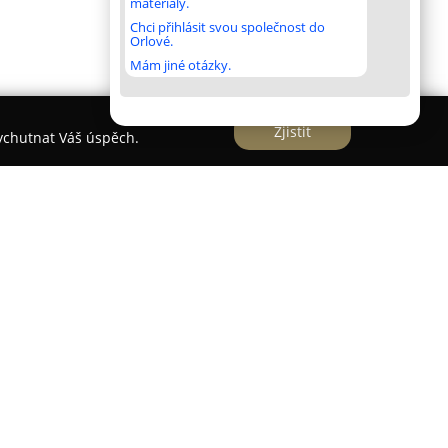
materiály.
Chci přihlásit svou společnost do
Orlové.
Mám jiné otázky.
Zjistit
vychutnat Váš úspěch.
sobí od roku 1997 a je uznávaným partnerem v
řských a plynařských služeb v regionu Třebíč.
dění inženýrských sítí včetně výstavby a
k, stejně jako domovních a průmyslových
 ocel, CU a PE. V portfoliu společnosti jsou
e včetně jejich montáže a oprav.