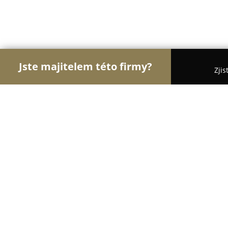
Jste majitelem této firmy?
Zjis
Orlové Instalatérství
Bezpečnostní Agentury, Os
SIGETY & ŠÁRKA s.r.o