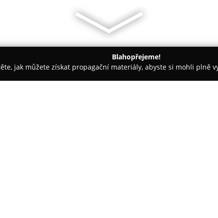
Blahopřejeme!
těte, jak můžete získat propagační materiály, abyste si mohli plně 
traha, Kamerové Systémy - Třebíč
SIGETY & ŠÁRKA s.r.o
O společnosti:
Firma
SIGETY & ŠÁRKA s.r.o.
pů
oblasti instalatérských, topená
Zaměřuje se na kompletní prová
přeložek plynovodních přípoje
Zobrazit více >>
plynovodů z materiálů, jako jsou
rovněž vnitřní plynové instalac