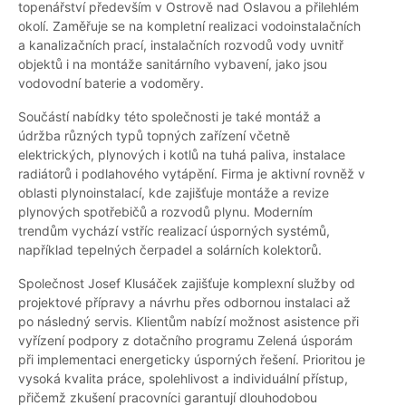
topenářství především v Ostrově nad Oslavou a přilehlém
okolí. Zaměřuje se na kompletní realizaci vodoinstalačních
a kanalizačních prací, instalačních rozvodů vody uvnitř
objektů i na montáže sanitárního vybavení, jako jsou
vodovodní baterie a vodoměry.
Součástí nabídky této společnosti je také montáž a
údržba různých typů topných zařízení včetně
elektrických, plynových i kotlů na tuhá paliva, instalace
radiátorů i podlahového vytápění. Firma je aktivní rovněž v
oblasti plynoinstalací, kde zajišťuje montáže a revize
plynových spotřebičů a rozvodů plynu. Moderním
trendům vychází vstříc realizací úsporných systémů,
například tepelných čerpadel a solárních kolektorů.
Společnost Josef Klusáček zajišťuje komplexní služby od
projektové přípravy a návrhu přes odbornou instalaci až
po následný servis. Klientům nabízí možnost asistence při
vyřízení podpory z dotačního programu Zelená úsporám
při implementaci energeticky úsporných řešení. Prioritou je
vysoká kvalita práce, spolehlivost a individuální přístup,
přičemž zkušení pracovníci garantují dlouhodobou