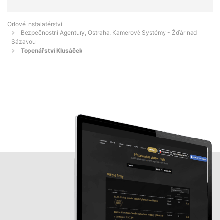
Orlové Instalatérství
Bezpečnostní Agentury, Ostraha, Kamerové Systémy - Žďár nad
Sázavou
Topenářství Klusáček