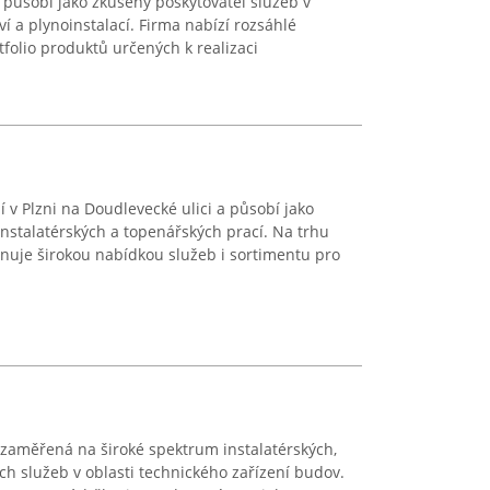
ě, působí jako zkušený poskytovatel služeb v
tví a plynoinstalací. Firma nabízí rozsáhlé
folio produktů určených k realizaci
 v Plzni na Doudlevecké ulici a působí jako
instalatérských a topenářských prací. Na trhu
onuje širokou nabídkou služeb i sortimentu pro
t zaměřená na široké spektrum instalatérských,
ch služeb v oblasti technického zařízení budov.