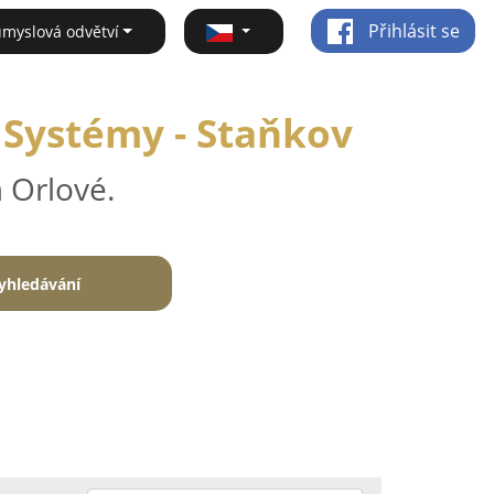
Přihlásit se
ůmyslová odvětví
 Systémy - Staňkov
 Orlové.
yhledávání