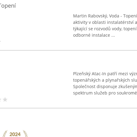
Topení
Martin Rabovský, Voda - Topení
aktivity v oblasti instalatérstv
týkající se rozvodů vody, topení
odborné instalace ...
Plzeňský Atac-In patří mezi výz
topenářských a plynařských slu
Společnost disponuje zkušený
spektrum služeb pro soukromé i