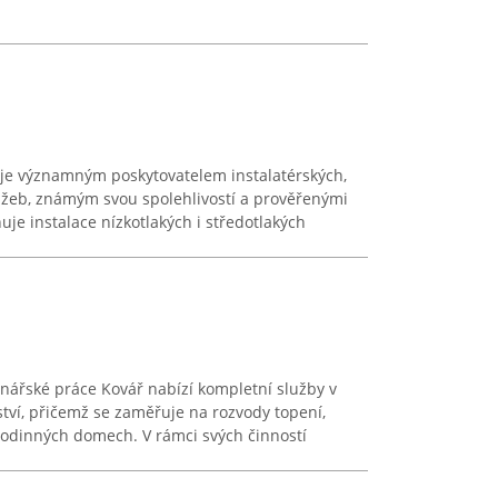
za je významným poskytovatelem instalatérských,
užeb, známým svou spolehlivostí a prověřenými
nuje instalace nízkotlakých i středotlakých
enářské práce Kovář nabízí kompletní služby v
řství, přičemž se zaměřuje na rozvody topení,
 rodinných domech. V rámci svých činností