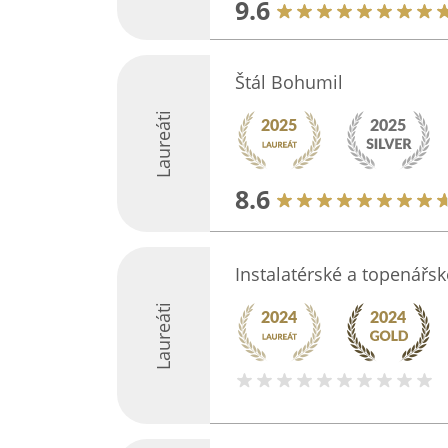
9.6
Štál Bohumil
Laureáti
8.6
Instalatérské a topenářs
Laureáti