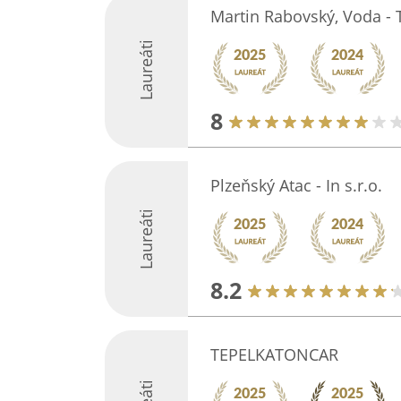
Martin Rabovský, Voda - 
Laureáti
8
Plzeňský Atac - In s.r.o.
Laureáti
8.2
TEPELKATONCAR