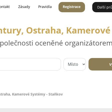
ontakt
Zásady
Pravidla
Registrace
Další pr
tury, Ostraha, Kamerové
 společnosti oceněné organizátorem
V
straha, Kamerové Systémy - Staňkov