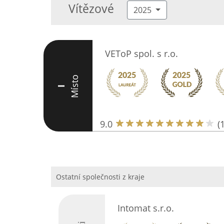
Vítězové
2025
VEToP spol. s r.o.
Místo
I
9.0
(
Ostatní společnosti z kraje
Intomat s.r.o.