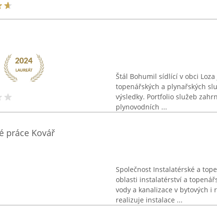
Štál Bohumil sídlící v obci Lo
topenářských a plynařských sl
výsledky. Portfolio služeb zahr
plynovodních ...
ké práce Kovář
Společnost Instalatérské a top
oblasti instalatérství a topená
vody a kanalizace v bytových i
realizuje instalace ...