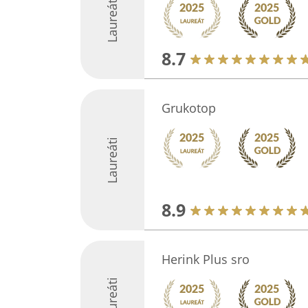
Laureáti
8.7
Grukotop
Laureáti
8.9
Herink Plus sro
Laureáti