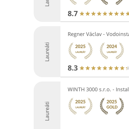
8.7
Regner Václav - Vodoinsta
Laureáti
8.3
WINTH 3000 s.r.o. - Instal
Laureáti