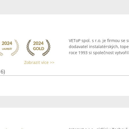
VEToP spol. s r.o. je firmou se 
dodavatel instalatérských, top
roce 1993 si společnost vytvoři
Zobrazit více >>
16)