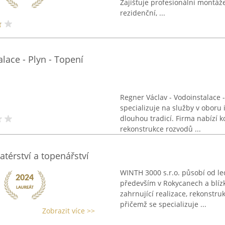
Zajišťuje profesionální montáže
rezidenční, ...
lace - Plyn - Topení
Regner Václav - Vodoinstalace - 
specializuje na služby v oboru i
dlouhou tradicí. Firma nabízí 
rekonstrukce rozvodů ...
atérství a topenářství
WINTH 3000 s.r.o. působí od led
především v Rokycanech a blízk
zahrnující realizace, rekonstru
přičemž se specializuje ...
Zobrazit více >>