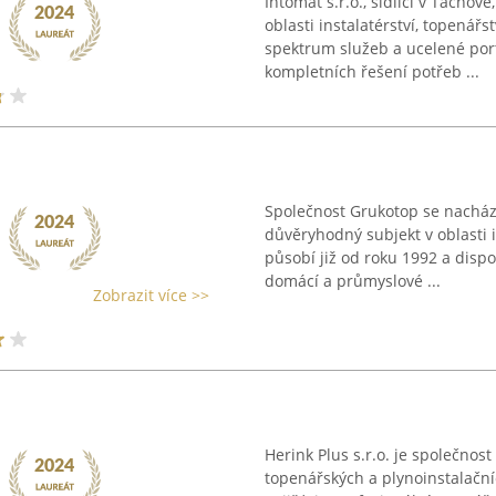
Intomat s.r.o., sídlící v Tachov
oblasti instalatérství, topenářs
spektrum služeb a ucelené port
kompletních řešení potřeb ...
Společnost Grukotop se nachází
důvěryhodný subjekt v oblasti 
působí již od roku 1992 a disp
domácí a průmyslové ...
Zobrazit více >>
Herink Plus s.r.o. je společnos
topenářských a plynoinstalační