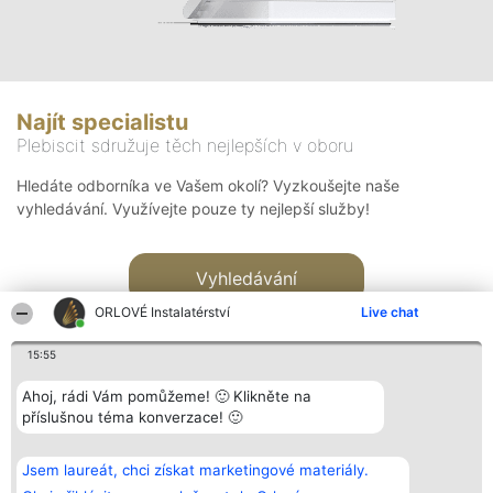
Najít specialistu
Plebiscit sdružuje těch nejlepších v oboru
Hledáte odborníka ve Vašem okolí? Vyzkoušejte naše
vyhledávání. Využívejte pouze ty nejlepší služby!
Vyhledávání
ORLOVÉ Instalatérství
Live chat
15:55
Ahoj, rádi Vám pomůžeme! 🙂 Klikněte na
příslušnou téma konverzace! 🙂
Organizátor hlasování
Plebiscyt
Kontakt
Bright Side Solutions sp. z o.
Vítězové
Kontakt
Jsem laureát, chci získat marketingové materiály.
o. sp. k.
Seznam všech
ul. Ruska 22
laureátů