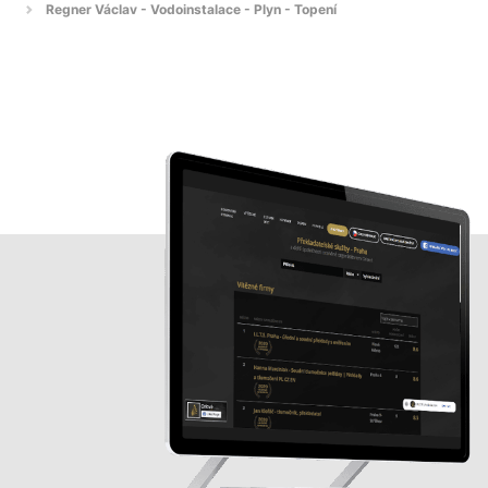
Regner Václav - Vodoinstalace - Plyn - Topení