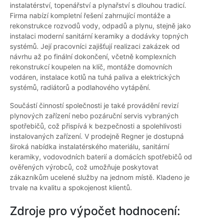
instalatérství, topenářství a plynařství s dlouhou tradicí.
Firma nabízí kompletní řešení zahrnující montáže a
rekonstrukce rozvodů vody, odpadů a plynu, stejně jako
instalaci moderní sanitární keramiky a dodávky topných
systémů. Její pracovníci zajišťují realizaci zakázek od
návrhu až po finální dokončení, včetně komplexních
rekonstrukcí koupelen na klíč, montáže domovních
vodáren, instalace kotlů na tuhá paliva a elektrických
systémů, radiátorů a podlahového vytápění.
Součástí činností společnosti je také provádění revizí
plynových zařízení nebo pozáruční servis vybraných
spotřebičů, což přispívá k bezpečnosti a spolehlivosti
instalovaných zařízení. V prodejně Regner je dostupná
široká nabídka instalatérského materiálu, sanitární
keramiky, vodovodních baterií a domácích spotřebičů od
ověřených výrobců, což umožňuje poskytovat
zákazníkům ucelené služby na jednom místě. Kladeno je
trvale na kvalitu a spokojenost klientů.
Zdroje pro výpočet hodnocení: