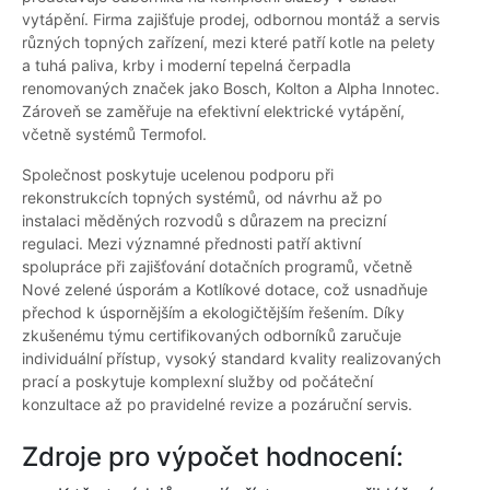
vytápění. Firma zajišťuje prodej, odbornou montáž a servis
různých topných zařízení, mezi které patří kotle na pelety
a tuhá paliva, krby i moderní tepelná čerpadla
renomovaných značek jako Bosch, Kolton a Alpha Innotec.
Zároveň se zaměřuje na efektivní elektrické vytápění,
včetně systémů Termofol.
Společnost poskytuje ucelenou podporu při
rekonstrukcích topných systémů, od návrhu až po
instalaci měděných rozvodů s důrazem na precizní
regulaci. Mezi významné přednosti patří aktivní
spolupráce při zajišťování dotačních programů, včetně
Nové zelené úsporám a Kotlíkové dotace, což usnadňuje
přechod k úspornějším a ekologičtějším řešením. Díky
zkušenému týmu certifikovaných odborníků zaručuje
individuální přístup, vysoký standard kvality realizovaných
prací a poskytuje komplexní služby od počáteční
konzultace až po pravidelné revize a pozáruční servis.
Zdroje pro výpočet hodnocení: