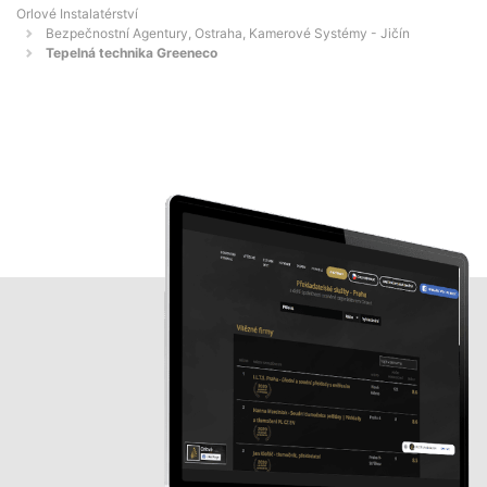
Orlové Instalatérství
Bezpečnostní Agentury, Ostraha, Kamerové Systémy - Jičín
Tepelná technika Greeneco