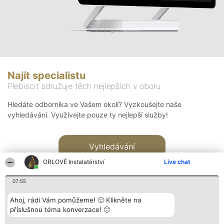
Najít specialistu
Plebiscit sdružuje těch nejlepších v oboru
Hledáte odborníka ve Vašem okolí? Vyzkoušejte naše
vyhledávání. Využívejte pouze ty nejlepší služby!
Vyhledávání
ORLOVÉ Instalatérství
Live chat
07:55
Ahoj, rádi Vám pomůžeme! 🙂 Klikněte na
příslušnou téma konverzace! 🙂
Organizátor hlasování
Plebiscyt
Kontakt