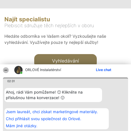
Najít specialistu
Plebiscit sdružuje těch nejlepších v oboru
Hledáte odborníka ve Vašem okolí? Vyzkoušejte naše
vyhledávání. Využívejte pouze ty nejlepší služby!
Vyhledávání
ORLOVÉ Instalatérství
Live chat
02:31
Ahoj, rádi Vám pomůžeme! 🙂 Klikněte na
příslušnou téma konverzace! 🙂
Organizátor hlasování
Plebiscyt
Kontakt
Bright Side Solutions sp. z o.
Vítězové
Kontakt
Jsem laureát, chci získat marketingové materiály.
o. sp. k.
Seznam všech
ul. Ruska 22
laureátů
Chci přihlásit svou společnost do Orlové.
Wrocław 50-079
Zásady
Mám jiné otázky.
KRS 0000749100 | Regon
Pravidla
381313360 | NIP 8943132676
Zásady