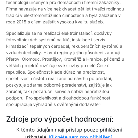
technologií určených pro domácnosti i firemní zákazníky.
Firma navazuje na více než dvacet pět let trvající rodinnou
tradici v elektromontážních činnostech a byla založena v
roce 2015 s cílem zajistit vysokou kvalitu služeb.
Specializuje se na realizaci elektroinstalací, dodávky
fotovoltaických systémů na klíč, instalace i servis
klimatizací, tepelných čerpadel, rekuperačních systémů a
vzduchotechniky. Hlavní regiony jejího působení zahrnují
Přerov, Olomouc, Prostějov, Kroměříž a Hranice, přičemž u
větších projektů rozšiřuje své služby po celé České
republice. Společnost klade důraz na preciznost,
spolehlivost i čistotu realizace od návrhu po předání,
poskytuje zdarma odborné poradenství, zajišťuje jak
záruční, tak i pozáruční servis a nabízí nepřetržitou
podporu. Pro spolehlivost a dlouhodobou funkčnost
spolupracuje výhradně s ověřenými dodavateli.
Zdroje pro výpočet hodnocení:
K těmto údajům mají přístup pouze přihlášení
uživatelé.
Klikněte sem pro přihlášení.