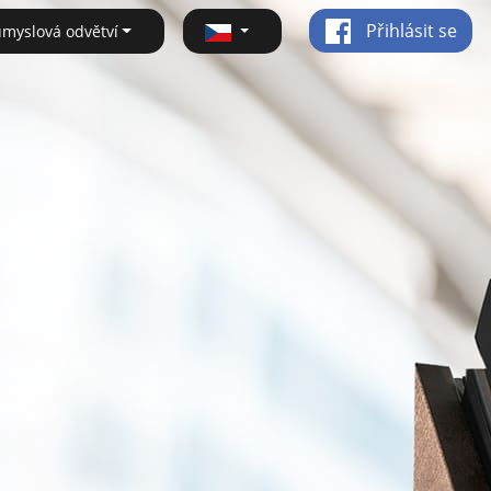
Přihlásit se
ůmyslová odvětví