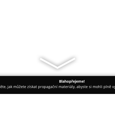
Blahopřejeme!
těte, jak můžete získat propagační materiály, abyste si mohli plně 
traha, Kamerové Systémy - Jeseník
Firma Furmánek-macek Vod