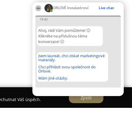
ORLOVÉ Instalatérství
Live chat
19:42
Ahoj, rádi Vám pomůžeme! 🙂
Klikněte na příslušnou téma
konverzace! 🙂
Jsem laureát, chci získat marketingové
materiály.
Chci přihlásit svou společnost do
Orlové.
Mám jiné otázky.
Zjistit
vychutnat Váš úspěch.
ářské A Topenářské Práce