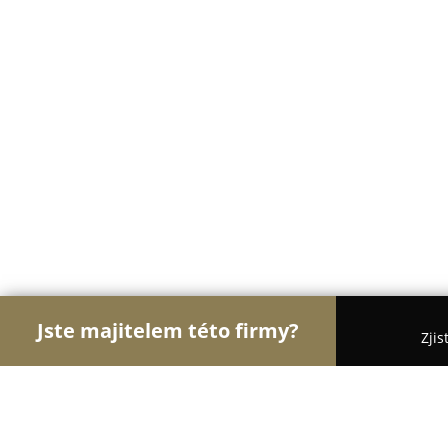
Jste majitelem této firmy?
Zjis
Orlové Instalatérství
Bezpečnostní Agentury, Os