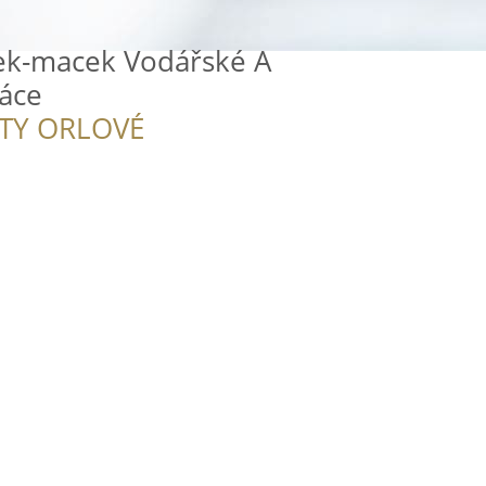
ek-macek Vodářské A
áce
ITY ORLOVÉ