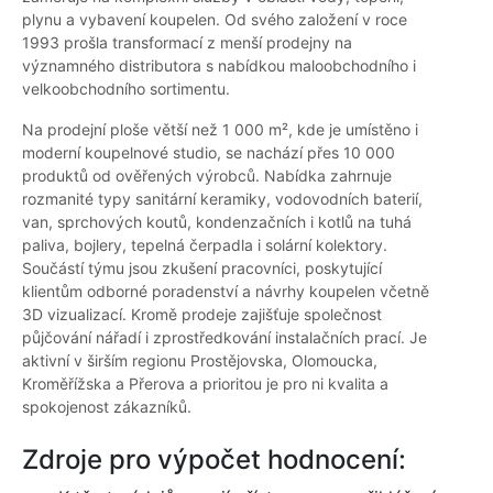
plynu a vybavení koupelen. Od svého založení v roce
1993 prošla transformací z menší prodejny na
významného distributora s nabídkou maloobchodního i
velkoobchodního sortimentu.
Na prodejní ploše větší než 1 000 m², kde je umístěno i
moderní koupelnové studio, se nachází přes 10 000
produktů od ověřených výrobců. Nabídka zahrnuje
rozmanité typy sanitární keramiky, vodovodních baterií,
van, sprchových koutů, kondenzačních i kotlů na tuhá
paliva, bojlery, tepelná čerpadla i solární kolektory.
Součástí týmu jsou zkušení pracovníci, poskytující
klientům odborné poradenství a návrhy koupelen včetně
3D vizualizací. Kromě prodeje zajišťuje společnost
půjčování nářadí i zprostředkování instalačních prací. Je
aktivní v širším regionu Prostějovska, Olomoucka,
Kroměřížska a Přerova a prioritou je pro ni kvalita a
spokojenost zákazníků.
Zdroje pro výpočet hodnocení: