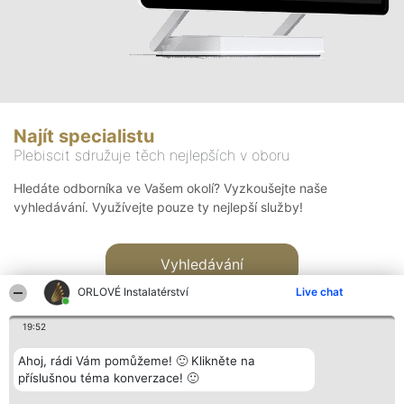
Najít specialistu
Plebiscit sdružuje těch nejlepších v oboru
Hledáte odborníka ve Vašem okolí? Vyzkoušejte naše
vyhledávání. Využívejte pouze ty nejlepší služby!
Vyhledávání
ORLOVÉ Instalatérství
Live chat
19:52
Ahoj, rádi Vám pomůžeme! 🙂 Klikněte na
příslušnou téma konverzace! 🙂
Organizátor hlasování
Plebiscyt
Kontakt