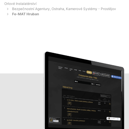
Orlové Instalatérství
Bezpečnostní Agentury, Ostraha, Kamerové Systémy - Prostějov
Fe-MAT Hruban