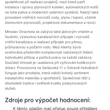
spolehlivost při realizaci projektů, mezi které patří
instalace i opravy plynových kotelen, automatických kotlů
na tuhá paliva a moderních solárních systémů. Nabízí také
provedení vnitřních rozvodů vody, plynu i topení, včetně
domovních plynovodů, projektové dokumentace a revizí.
Miroslav Strachota se zabývá také jádrovým vrtáním a
řezáním, výstavbou kanalizačních přípojek i rozvodů
vnitřní kanalizace a realizací přípojek pro pitnou,
průmyslovou a požární vodu. Mezi klienty bývá
oceňována především komplexnost nabízených řešení,
individuální přístup a pečlivá práce na každé zakázce.
Součástí činnosti je i asistence při vyřizování kotlíkových
dotací. Provozovna na Varšavské 11 v Ostravě-Hulvákách
funguje jako prodejna, která nabízí bohatý sortiment
instalačního materiálu a spotřebičů. Společnost těží z
dlouholeté tradice i ověřené kvality poskytovaných
služeb.
Zdroje pro výpočet hodnocení:
K těmto údajům mají přístup pouze přihlášení