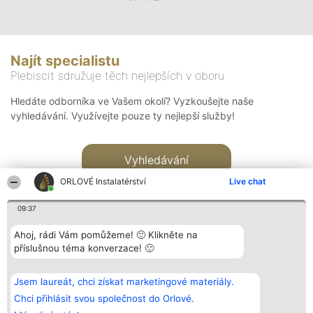
Najít specialistu
Plebiscit sdružuje těch nejlepších v oboru
Hledáte odborníka ve Vašem okolí? Vyzkoušejte naše
vyhledávání. Využívejte pouze ty nejlepší služby!
Vyhledávání
ORLOVÉ Instalatérství
Live chat
09:37
Ahoj, rádi Vám pomůžeme! 🙂 Klikněte na
příslušnou téma konverzace! 🙂
Organizátor hlasování
Plebiscyt
Kontakt
Bright Side Solutions sp. z o.
Vítězové
Kontakt
Jsem laureát, chci získat marketingové materiály.
o. sp. k.
Seznam všech
ul. Ruska 22
laureátů
Chci přihlásit svou společnost do Orlové.
Wrocław 50-079
Zásady