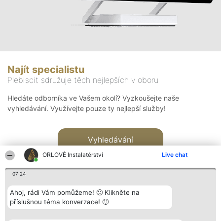
Najít specialistu
Plebiscit sdružuje těch nejlepších v oboru
Hledáte odborníka ve Vašem okolí? Vyzkoušejte naše
vyhledávání. Využívejte pouze ty nejlepší služby!
Vyhledávání
ORLOVÉ Instalatérství
Live chat
07:24
Ahoj, rádi Vám pomůžeme! 🙂 Klikněte na
příslušnou téma konverzace! 🙂
Organizátor hlasování
Plebiscyt
Kontakt
Bright Side Solutions sp. z o.
Vítězové
Kontakt