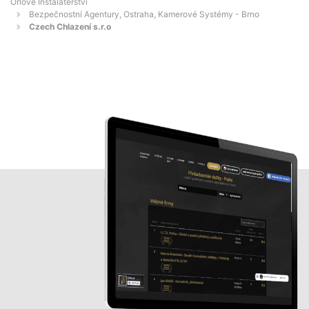
Orlové Instalatérství
Bezpečnostní Agentury, Ostraha, Kamerové Systémy - Brno
Czech Chlazení s.r.o