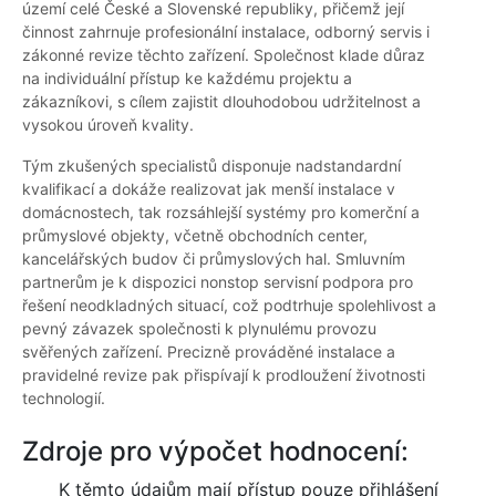
území celé České a Slovenské republiky, přičemž její
činnost zahrnuje profesionální instalace, odborný servis i
zákonné revize těchto zařízení. Společnost klade důraz
na individuální přístup ke každému projektu a
zákazníkovi, s cílem zajistit dlouhodobou udržitelnost a
vysokou úroveň kvality.
Tým zkušených specialistů disponuje nadstandardní
kvalifikací a dokáže realizovat jak menší instalace v
domácnostech, tak rozsáhlejší systémy pro komerční a
průmyslové objekty, včetně obchodních center,
kancelářských budov či průmyslových hal. Smluvním
partnerům je k dispozici nonstop servisní podpora pro
řešení neodkladných situací, což podtrhuje spolehlivost a
pevný závazek společnosti k plynulému provozu
svěřených zařízení. Precizně prováděné instalace a
pravidelné revize pak přispívají k prodloužení životnosti
technologií.
Zdroje pro výpočet hodnocení:
K těmto údajům mají přístup pouze přihlášení