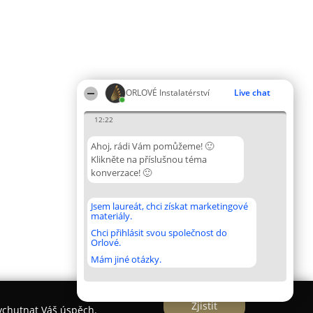
ORLOVÉ Instalatérství
Live chat
12:22
Ahoj, rádi Vám pomůžeme! 🙂
Klikněte na příslušnou téma
konverzace! 🙂
Jsem laureát, chci získat marketingové
materiály.
Chci přihlásit svou společnost do
Orlové.
Mám jiné otázky.
Zjistit
vychutnat Váš úspěch.