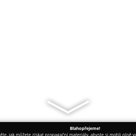
Blahopřejeme!
těte, jak můžete získat propagační materiály, abyste si mohli plně 