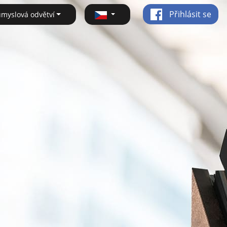
Přihlásit se
ůmyslová odvětví