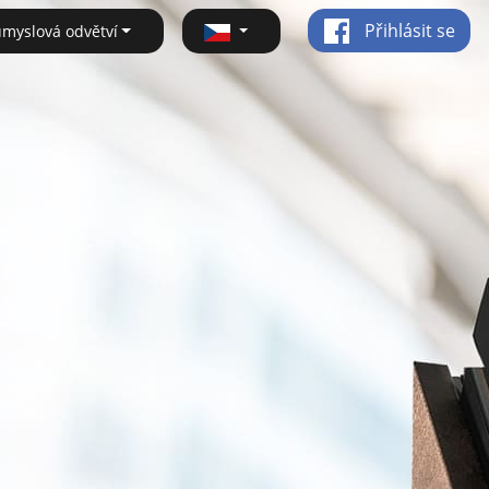
Přihlásit se
ůmyslová odvětví