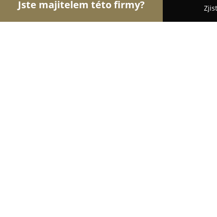
Jste majitelem této firmy?
Zjis
Orlové Instalatérství
Bezpečnostní Agentury, Os
KOVOSERVIS - Plyn
8.4
(19)
Praha, Rozvodova 324/12
Zobrazit telefonní číslo