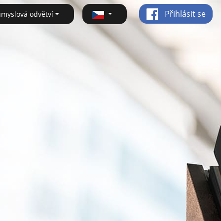
Přihlásit se
ůmyslová odvětví