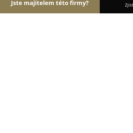
Jste majitelem této firmy?
Zjis
Orlové Instalatérství
Bezpečnostní Agentury, Os
Instalater24 - Instalatéři Praha pob
9.1
(19)
Praha, Mánesova 1447/71
Zobrazit telefonní číslo