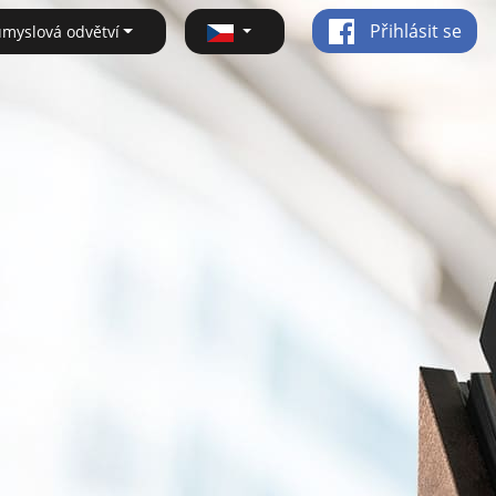
Přihlásit se
ůmyslová odvětví