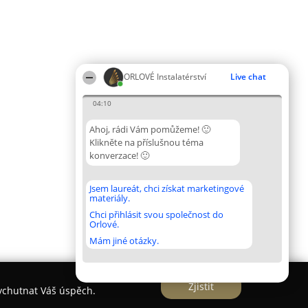
ORLOVÉ Instalatérství
Live chat
04:10
Ahoj, rádi Vám pomůžeme! 🙂
Klikněte na příslušnou téma
konverzace! 🙂
Jsem laureát, chci získat marketingové
materiály.
Chci přihlásit svou společnost do
Orlové.
Mám jiné otázky.
Zjistit
vychutnat Váš úspěch.