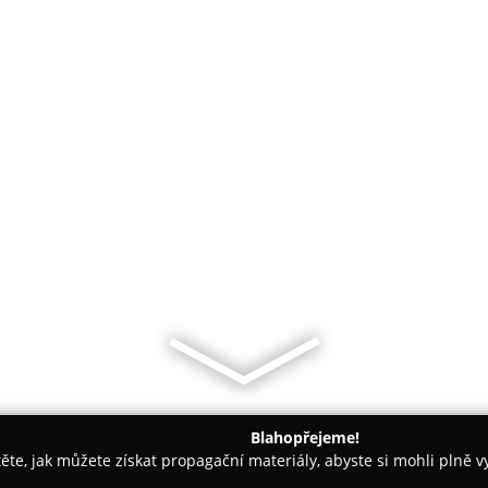
Blahopřejeme!
těte, jak můžete získat propagační materiály, abyste si mohli plně 