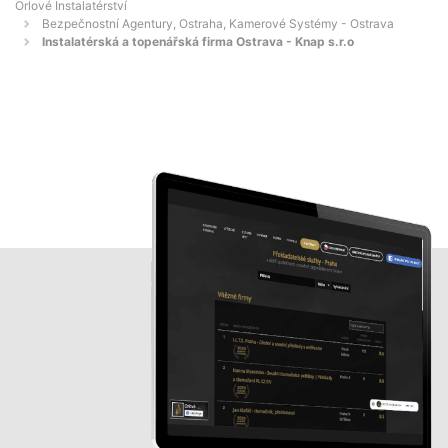
Orlové Instalatérství
Bezpečnostní Agentury, Ostraha, Kamerové Systémy - Ostrava
Instalatérská a topenářská firma Ostrava - Knap s.r.o