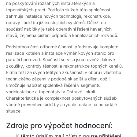
na poskytování rozsáhlých instalatérských a
topenářských prací. Portfolio služeb této společnosti
zahrnuje instalace nových technologií, rekonstrukce,
opravy i údržbu již existujících systémů. Důležitou
součástí nabídky je také operativní řešení havarijních
stavů, zejména čištění odpadů a kanalizačních rozvodů.
Podstatnou část odborné činnosti představuje kompletní
realizace kotelen a instalace výměníkových stanic pro
páru či horkovod. Součástí servisu jsou rovněž tlakové
zkoušky, kontroly těsnosti a rekonstrukce topných kanálů.
Firma těží ze svých letitých zkušeností v oboru i vlastního
technického zázemí v podobě skladišť a dílen, což jí
umožňuje nabízet spolehlivá řešení v segmentu
vodoinstalace a topenářství v Ostravě i okolí.
Charakteristická je komplexnost poskytovaných služeb
včetně preventivní údržby a rychlé reakce na nenadálé
situace.
Zdroje pro výpočet hodnocení:
K těmto údajům mají přístup pouze přihlášení