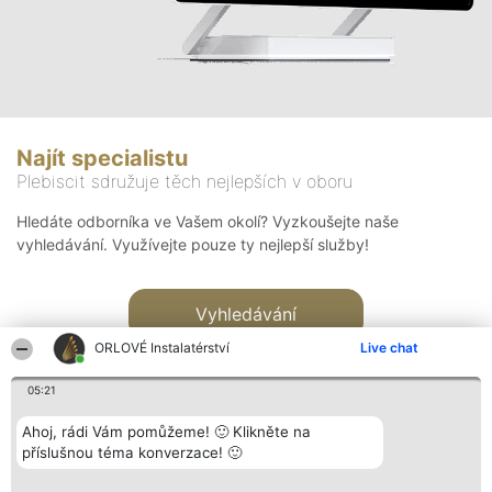
Najít specialistu
Plebiscit sdružuje těch nejlepších v oboru
Hledáte odborníka ve Vašem okolí? Vyzkoušejte naše
vyhledávání. Využívejte pouze ty nejlepší služby!
Vyhledávání
ORLOVÉ Instalatérství
Live chat
05:21
Ahoj, rádi Vám pomůžeme! 🙂 Klikněte na
příslušnou téma konverzace! 🙂
Organizátor hlasování
Plebiscyt
Kontakt
Bright Side Solutions sp. z o.
Vítězové
Kontakt