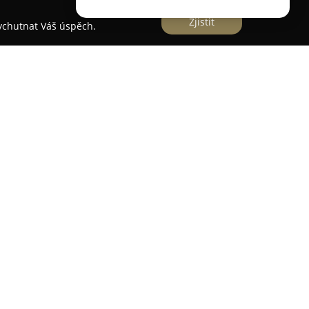
Zjistit
vychutnat Váš úspěch.
irmu s dlouhodobou historií působení v oblasti
hají do roku 1990. Sídlem společnosti je Praha,
 v jejím okolí. Spektrum poskytovaných služeb je
 rozsáhlé rekonstrukce bytových objektů. K
ž a výměna vodovodních baterií, umyvadel,
dy.
ozvody vody i odpadů a zabývá se instalacemi
či instalací kuchyňských linek na klíč. Zajímavou
ut havarijní opravy bez dalších poplatků, což
čekaných situací. Dlouholeté zkušenosti