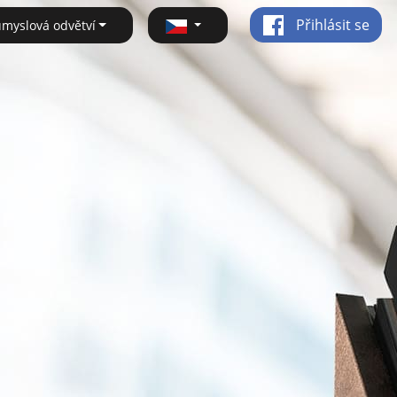
Přihlásit se
ůmyslová odvětví