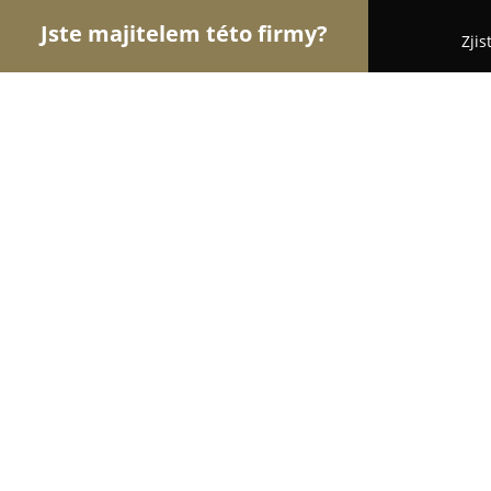
Jste majitelem této firmy?
Zjis
Orlové Instalatérství
Bezpečnostní Agentury, Os
Instalatér Záruba
9.2
(50)
Praha, Okružní 7
Zobrazit telefonní číslo