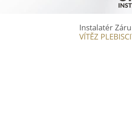
Instalatér Zár
VÍTĚZ PLEBISC