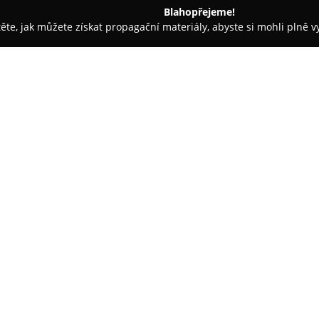
Blahopřejeme!
těte, jak můžete získat propagační materiály, abyste si mohli plně 
traha, Kamerové Systémy - Praha
Instalatér Záruba
O společnosti:
Instalatér Záruba
představuje f
instalatérství, jejíž začátky sa
přičemž své služby nabízí také
široké, od menších oprav až po
hlavním činnostem patří montá
dřezů, van, toalet a ohřívačů vo
Dále firma provádí kompletní r
spotřebičů jako pračky, myčky, 
předností je schopnost zvládno
zákazníkům ulehčuje řešení ne