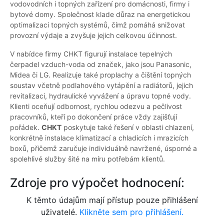
vodovodních i topných zařízení pro domácnosti, firmy i
bytové domy. Společnost klade důraz na energetickou
optimalizaci topných systémů, čímž pomáhá snižovat
provozní výdaje a zvyšuje jejich celkovou účinnost.
V nabídce firmy CHKT figurují instalace tepelných
čerpadel vzduch-voda od značek, jako jsou Panasonic,
Midea či LG. Realizuje také proplachy a čištění topných
soustav včetně podlahového vytápění a radiátorů, jejich
revitalizaci, hydraulické vyvážení a úpravu topné vody.
Klienti oceňují odbornost, rychlou odezvu a pečlivost
pracovníků, kteří po dokončení práce vždy zajišťují
pořádek.
CHKT
poskytuje také řešení v oblasti chlazení,
konkrétně instalace klimatizací a chladicích i mrazicích
boxů, přičemž zaručuje individuálně navržené, úsporné a
spolehlivé služby šité na míru potřebám klientů.
Zdroje pro výpočet hodnocení:
K těmto údajům mají přístup pouze přihlášení
uživatelé.
Klikněte sem pro přihlášení.