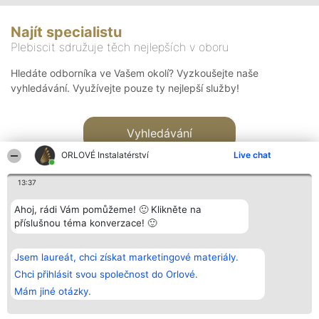
Najít specialistu
Plebiscit sdružuje těch nejlepších v oboru
Hledáte odborníka ve Vašem okolí? Vyzkoušejte naše
vyhledávání. Využívejte pouze ty nejlepší služby!
Vyhledávání
ORLOVÉ Instalatérství
Live chat
13:37
Ahoj, rádi Vám pomůžeme! 🙂 Klikněte na
příslušnou téma konverzace! 🙂
Organizátor hlasování
Plebiscyt
Kontakt
Bright Side Solutions sp. z o.
Vítězové
Kontakt
Jsem laureát, chci získat marketingové materiály.
o. sp. k.
Seznam všech
ul. Ruska 22
laureátů
Chci přihlásit svou společnost do Orlové.
Wrocław 50-079
Zásady
Mám jiné otázky.
KRS 0000749100 | Regon
Pravidla
381313360 | NIP 8943132676
Zásady
ochrany