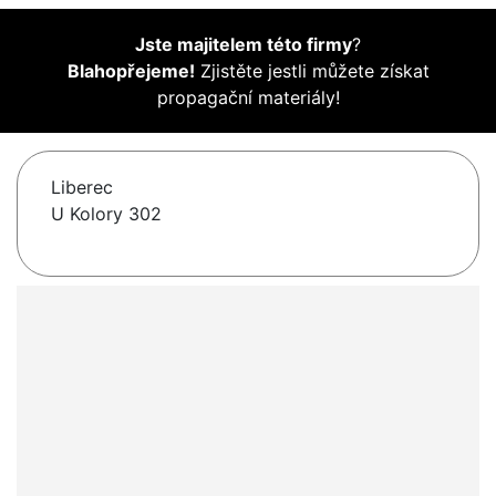
Jste majitelem této firmy
?
Blahopřejeme!
Zjistěte jestli můžete získat
propagační materiály!
Liberec
U Kolory 302