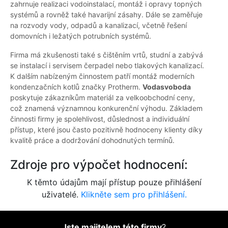
zahrnuje realizaci vodoinstalací, montáž i opravy topných
systémů a rovněž také havarijní zásahy. Dále se zaměřuje
na rozvody vody, odpadů a kanalizací, včetně řešení
domovních i ležatých potrubních systémů.
Firma má zkušenosti také s čištěním vrtů, studní a zabývá
se instalací i servisem čerpadel nebo tlakových kanalizací.
K dalším nabízeným činnostem patří montáž moderních
kondenzačních kotlů značky Protherm.
Vodasvoboda
poskytuje zákazníkům materiál za velkoobchodní ceny,
což znamená významnou konkurenční výhodu. Základem
činnosti firmy je spolehlivost, důslednost a individuální
přístup, které jsou často pozitivně hodnoceny klienty díky
kvalitě práce a dodržování dohodnutých termínů.
Zdroje pro výpočet hodnocení:
K těmto údajům mají přístup pouze přihlášení
uživatelé.
Klikněte sem pro přihlášení.
Jste majitelem této firmy
?