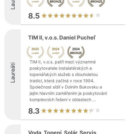
8.5
TIM II, v.o.s. Daniel Pucheľ
TIM II, v.o.s. patří mezi významné
Laureáti
poskytovatele instalatérských a
topenářských služeb s dlouholetou
tradicí, která začíná v roce 1994.
Společnost sídlí v Dolním Bukovsku a
jejím hlavním zaměřením je poskytování
komplexních řešení v oblastech ...
8.3
Voda, Topení, Solár, Servis