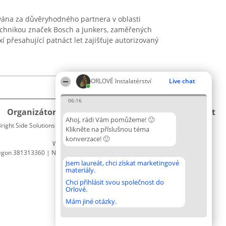
ována za důvěryhodného partnera v oblasti
echnikou značek Bosch a Junkers, zaměřených
xí přesahující patnáct let zajišťuje autorizovaný
ORLOVÉ Instalatérství
Live chat
06:16
Organizátor hlasování
Plebiscyt
Kontakt
Ahoj, rádi Vám pomůžeme! 🙂
right Side Solutions sp. z o. o. sp. k.
Vítězové
Kontakt
Klikněte na příslušnou téma
ul. Ruska 22
Seznam
konverzace! 🙂
Wrocław 50-079
všech
egon 381313360 | NIP 8943132676
laureátů
Zásady
Jsem laureát, chci získat marketingové
materiály.
Pravidla
Zásady
Chci přihlásit svou společnost do
Orlové.
ochrany
osobních
Mám jiné otázky.
údajů