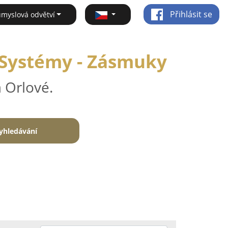
Přihlásit se
ůmyslová odvětví
 Systémy - Zásmuky
 Orlové.
yhledávání