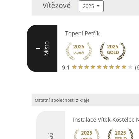
Vítězové
2025
Topení Petřík
Místo
I
9.1
(
Ostatní společnosti z kraje
Instalace Vítek-Kostelec