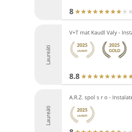
8
V+T mat Kaudl Valy - Inst
Laureáti
8.8
A.R.Z. spol s r o - Instala
Laureáti
8