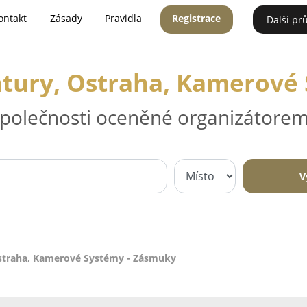
ontakt
Zásady
Pravidla
Registrace
Další pr
tury, Ostraha, Kamerové
 společnosti oceněné organizátorem
V
straha, Kamerové Systémy - Zásmuky