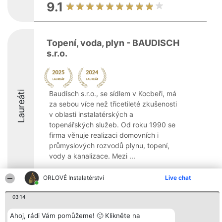
9.1
Topení, voda, plyn - BAUDISCH
s.r.o.
Laureáti
Baudisch s.r.o., se sídlem v Kocbeři, má
za sebou více než třicetileté zkušenosti
v oblasti instalatérských a
topenářských služeb. Od roku 1990 se
firma věnuje realizaci domovních i
průmyslových rozvodů plynu, topení,
vody a kanalizace. Mezi ...
8.2
ORLOVÉ Instalatérství
Live chat
03:14
Organizátor hlasování
Plebiscyt
Kontakt
Ahoj, rádi Vám pomůžeme! 🙂 Klikněte na
Bright Side Solutions sp. z o.
Vítězové
Kontakt