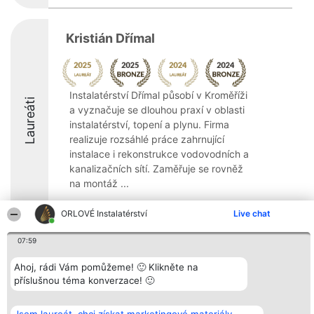
Kristián Dřímal
Instalatérství Dřímal působí v Kroměříži
Laureáti
a vyznačuje se dlouhou praxí v oblasti
instalatérství, topení a plynu. Firma
realizuje rozsáhlé práce zahrnující
instalace i rekonstrukce vodovodních a
kanalizačních sítí. Zaměřuje se rovněž
na montáž ...
8.5
ORLOVÉ Instalatérství
Live chat
07:59
Organizátor hlasování
Plebiscyt
Kontakt
Ahoj, rádi Vám pomůžeme! 🙂 Klikněte na
Bright Side Solutions sp. z o.
Vítězové
Kontakt
příslušnou téma konverzace! 🙂
o. sp. k.
Seznam všech
ul. Ruska 22
laureátů
Wrocław 50-079
Zásady
KRS 0000749100 | Regon
Pravidla