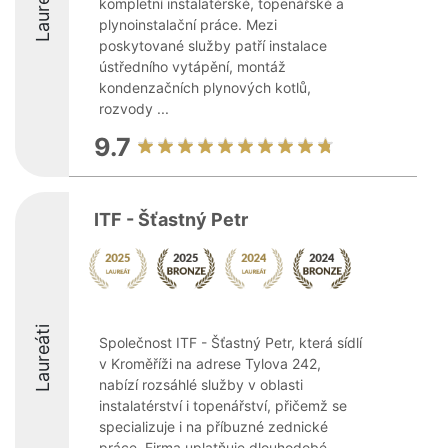
Laureáti
kompletní instalatérské, topenářské a
plynoinstalační práce. Mezi
poskytované služby patří instalace
ústředního vytápění, montáž
kondenzačních plynových kotlů,
rozvody ...
9.7
ITF - Šťastný Petr
Laureáti
Společnost ITF - Šťastný Petr, která sídlí
v Kroměříži na adrese Tylova 242,
nabízí rozsáhlé služby v oblasti
instalatérství i topenářství, přičemž se
specializuje i na příbuzné zednické
práce. Firma uplatňuje dlouhodobé